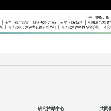
臺北醫學大學
｜
｜
｜
｜
)
表單下載(共儀)
相關法規(共儀)
表單下載(動物)
相關法規(動物
｜
｜
｜
統
研發處核心實驗室服務管理系統
研發處實驗動物管控系統
研究
研究推動中心
共同