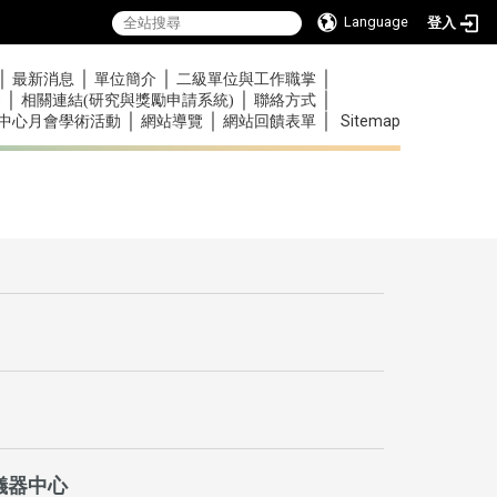
Language
登入
｜
｜
｜
｜
最新消息
單位簡介
二級單位與工作職掌
｜
｜
｜
)
相關連結(研究與獎勵申請系統)
聯絡方式
｜
｜
｜
Sitemap
中心月會學術活動
網站導覽
網站回饋表單
儀器中心